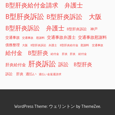
B型肝炎給付金請求 弁護士
B型肝炎訴訟
B型肝炎訴訟 大阪
B型肝炎訴訟 弁護士
B型肝炎訴訟 神戸
交通事故弁護士
交通事故慰謝料
交通事故
交通事故 慰謝料
債務整理
大阪 B型肝炎訴訟
弁護士 B型肝炎給付金
慰謝料 交通事故
給付金 B型肝炎
給付金 肝炎
肝炎 給付金
肝炎訴訟
訴訟 B型肝炎
肝炎給付金
訴訟 肝炎
過払い
過払い金返還請求
WordPress Theme: ウェリントン by ThemeZee.