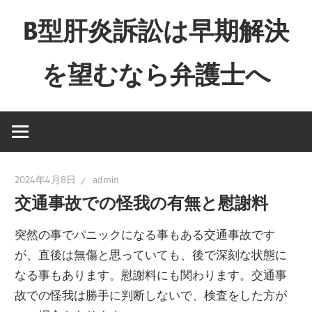
コ
B型肝炎訴訟は早期解決
ン
テ
を望むなら弁護士へ
ン
ツ
Just
へ
another
ス
WordPress
キ
site
ッ
2024年4月8日
admin
プ
交通事故での怪我の有無と慰謝料
突然の事でパニックになる事もある交通事故です
が、直後は無傷と思っていても、後で深刻な状態に
なる事もあります。慰謝料にも関わります。交通事
故での怪我は勝手に判断しないで、検査をした方が