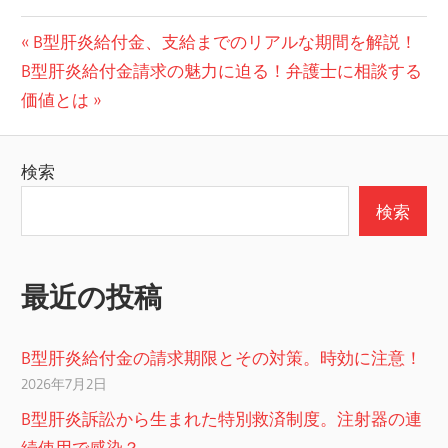
投
前
B型肝炎給付金、支給までのリアルな期間を解説！
次
の
B型肝炎給付金請求の魅力に迫る！弁護士に相談する
稿
の
投
価値とは
ナ
投
稿:
ビ
稿:
検索
ゲ
検索
ー
シ
最近の投稿
ョ
ン
B型肝炎給付金の請求期限とその対策。時効に注意！
2026年7月2日
B型肝炎訴訟から生まれた特別救済制度。注射器の連
続使用で感染？