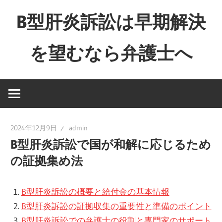
コ
B型肝炎訴訟は早期解決
ン
テ
を望むなら弁護士へ
ン
ツ
Just
へ
another
ス
WordPress
キ
site
ッ
2024年12月9日
admin
プ
B型肝炎訴訟で国が和解に応じるため
の証拠集め法
B型肝炎訴訟の概要と給付金の基本情報
B型肝炎訴訟の証拠収集の重要性と準備のポイント
B型肝炎訴訟での弁護士の役割と専門家のサポート