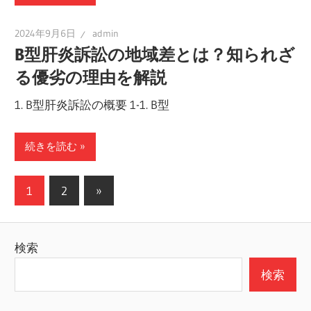
2024年9月6日
admin
B型肝炎訴訟の地域差とは？知られざ
る優劣の理由を解説
1. B型肝炎訴訟の概要 1-1. B型
続きを読む
投
次
1
2
»
の
稿
記
ナ
検索
事
ビ
検索
ゲ