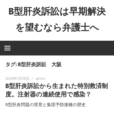
コ
B型肝炎訴訟は早期解決
ン
テ
を望むなら弁護士へ
ン
ツ
Just
へ
another
ス
WordPress
キ
site
ッ
タグ:
B型肝炎訴訟 大阪
プ
2026年5月28日
admin
B型肝炎訴訟から生まれた特別救済制
度。注射器の連続使用で感染？
B型肝炎問題の背景と集団予防接種の歴史