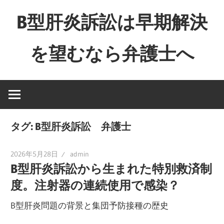
コ
B型肝炎訴訟は早期解決
ン
テ
を望むなら弁護士へ
ン
ツ
Just
へ
another
ス
WordPress
キ
site
ッ
タグ:
B型肝炎訴訟 弁護士
プ
2026年5月28日
admin
B型肝炎訴訟から生まれた特別救済制
度。注射器の連続使用で感染？
B型肝炎問題の背景と集団予防接種の歴史